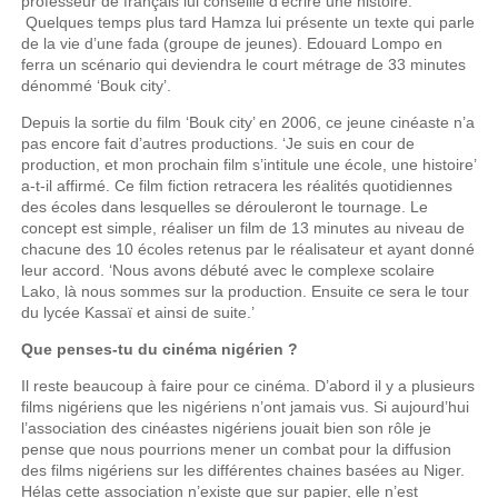
professeur de français lui conseille d’écrire une histoire.
Quelques temps plus tard Hamza lui présente un texte qui parle
de la vie d’une fada (groupe de jeunes). Edouard Lompo en
ferra un scénario qui deviendra le court métrage de 33 minutes
dénommé ‘Bouk city’.
Depuis la sortie du film ‘Bouk city’ en 2006, ce jeune cinéaste n’a
pas encore fait d’autres productions. ‘Je suis en cour de
production, et mon prochain film s’intitule une école, une histoire’
a-t-il affirmé. Ce film fiction retracera les réalités quotidiennes
des écoles dans lesquelles se dérouleront le tournage. Le
concept est simple, réaliser un film de 13 minutes au niveau de
chacune des 10 écoles retenus par le réalisateur et ayant donné
leur accord. ‘Nous avons débuté avec le complexe scolaire
Lako, là nous sommes sur la production. Ensuite ce sera le tour
du lycée Kassaï et ainsi de suite.’
Que penses-tu du cinéma nigérien ?
Il reste beaucoup à faire pour ce cinéma. D’abord il y a plusieurs
films nigériens que les nigériens n’ont jamais vus. Si aujourd’hui
l’association des cinéastes nigériens jouait bien son rôle je
pense que nous pourrions mener un combat pour la diffusion
des films nigériens sur les différentes chaines basées au Niger.
Hélas cette association n’existe que sur papier, elle n’est