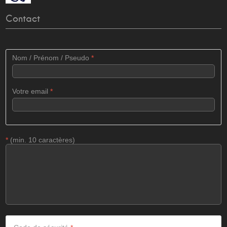
Contact
Nom / Prénom / Pseudo
*
Votre email
*
*
(min. 10 caractères)