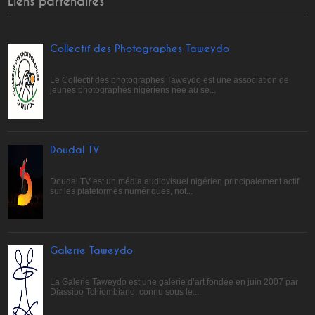
Liens partenaires
Collectif des Photographes Taweydo
Le Collectif des photographes Taweydo est une association de
jeunes photographes nigériens née au se...
Doudal TV
Doudal TV est un média audiovisuel nigérien principalement actif
sur les plateformes numériques, not...
Galerie Taweydo
La Galerie Taweydo est une galerie d’art fondée en juin 2007 par
Diassibo Tchiombiano, connu sous le...