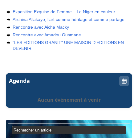
Exposition Exquise de Femme – Le Niger en couleur
Alichina Allakaye, l’art comme héritage et comme partage
Rencontre avec Aicha Macky
Rencontre avec Amadou Ousmane
"LES EDITIONS GRANIT" UNE MAISON D'EDITIONS EN
DEVENIR
Agenda
Aucun évènement à venir