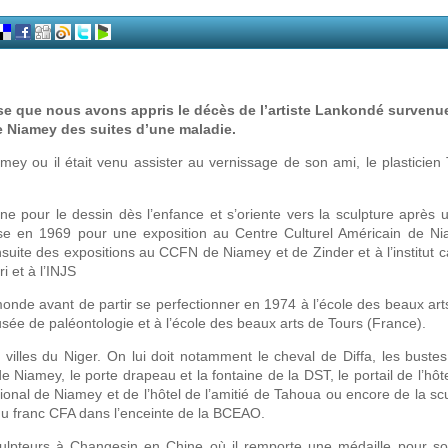
sse que nous avons appris le décès de l’artiste Lankondé survenue
de Niamey des suites d’une maladie.
y ou il était venu assister au vernissage de son ami, le plasticien 
nne pour le dessin dès l’enfance et s’oriente vers la sculpture après u
ise en 1969 pour une exposition au Centre Culturel Américain de N
suite des expositions au CCFN de Niamey et de Zinder et à l’institut 
i et à l’INJS
onde avant de partir se perfectionner en 1974 à l’école des beaux arts
sée de paléontologie et à l’école des beaux arts de Tours (France).
illes du Niger. On lui doit notamment le cheval de Diffa, les bust
ey, le porte drapeau et la fontaine de la DST, le portail de l’hôtel
ional de Niamey et de l’hôtel de l’amitié de Tahoua ou encore de la scu
du franc CFA dans l’enceinte de la BCEAO.
ulpteurs à Changesin en Chine où il remporte une médaille pour so