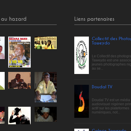
 au hazard
Liens partenaires
Collectif des Phot
Taweydo
Le Collectif des photog
Taweydo est une associa
jeunes photographes ni
au se...
Doudal TV
Doudal TV est un média
audiovisuel nigérien pri
actif sur les plateformes
numériques, not...
Galerie Taweydo