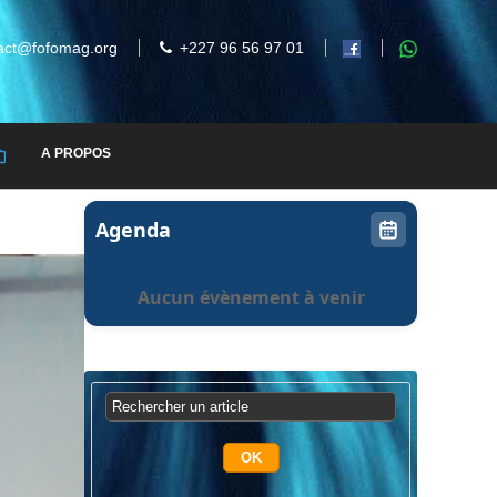
act@fofomag.org
+227 96 56 97 01
A PROPOS
Agenda
Aucun évènement à venir