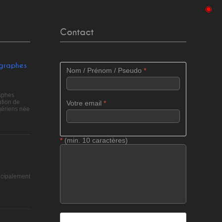
◉
Contact
ographes
Nom / Prénom / Pseudo
*
raphes
tion de
Votre email
*
gériens née
*
(min. 10 caractères)
ncipalement