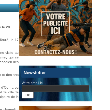
 le 28
Touré, le 17
ne visite au
iamey qui se
canadien des
Newsletter
 et des arts
Votre email ici...
es d’Oumarou
 de ville de
lpture de la
n chamelier