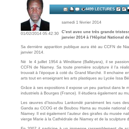
4499 LECTURES
samedi 1 février 2014
C’est avec une très grande triste
01/02/2014 05:42:30
janvier 2014 à l’Hôpital National 
Sa dernière apparition publique aura été au CCFN de Niame
janvier 2014.
Né le 4 juillet 1954 à Winditane (Balléyara), il se passio
CCFN de Niamey. Sa toute première sculpture il l’a réal
trouvait à l’époque à coté du Grand Marché. Il enchaine en
arts tout en enseignant les arts plastiques au Lycée Issa Bér
Grâce à ses expositions il expose un peu partout dans le m
industriels à Bourges (France). Il étudiera également au mu
Les œuvres d’Issoufou Lankondé parsèment les rues des v
Ganda au CCOG et de Boubou Hama au musée national de Niam
Niamey. Il est également l’auteur des girafes du musée nat
vierge Marie à la Cathédrale de Niamey et de la sculpture 
En 2007 il participe à un immense rassemblement de sc