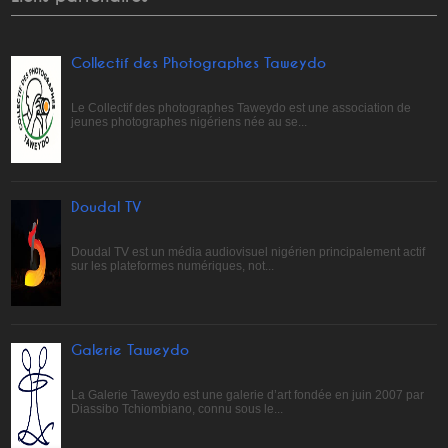
Collectif des Photographes Taweydo
Le Collectif des photographes Taweydo est une association de
jeunes photographes nigériens née au se...
Doudal TV
Doudal TV est un média audiovisuel nigérien principalement actif
sur les plateformes numériques, not...
Galerie Taweydo
La Galerie Taweydo est une galerie d’art fondée en juin 2007 par
Diassibo Tchiombiano, connu sous le...