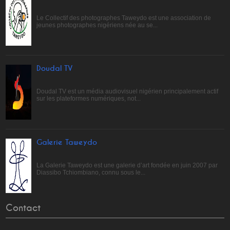
Le Collectif des photographes Taweydo est une association de
jeunes photographes nigériens née au se...
Doudal TV
Doudal TV est un média audiovisuel nigérien principalement actif
sur les plateformes numériques, not...
Galerie Taweydo
La Galerie Taweydo est une galerie d’art fondée en juin 2007 par
Diassibo Tchiombiano, connu sous le...
Contact