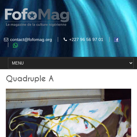
contact@fofomag.org
+227 96 56 97 01
Quadruple A