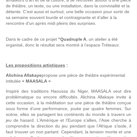
amateurs d’art et de la culture, à se retrouver autour d’une pièce
de théâtre, un texte, ou une installation, dans la convivialité et la
détente. C’est aussi et surtout, une belle occasion pour sortir de
sa semaine souvent lourde et contraignante et d’aller à la
rencontre d’un après midi pleins des surprises.
Dans le cadre de ce projet
“Quadruple A
, un atelier a été
organisé, donc le résultat sera montré à l’espace Tréteaux:
Les propositions artistiques
:
Alichina Allakaye
propose une pièce de théâtre expérimental
intitulée
« MAASALA »
Inspiré des traditions Haoussa du Niger, MAASALA veut dire
problématique ou encore difficultés. Alichina Allakaye invite à
cette occasion, à la méditation sur une pièce de théâtre conçue
sous forme d’une performance, jouée par quatre femmes. Sur
scène, elles se partagent les continents du monde à travers un
jeu de hasard. L’Amérique et l’Europe s’allies, l’Asie cherche à
comprendre la direction du jeu pendant que l’Afrique s’isole, il
faut trouver un non partant. Cependant, la tension monte et une