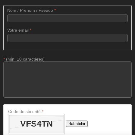
Nom / Prénom / Pseudo
*
Votre email
*
*
(min. 10 caractères)
Code de sécurité
*
Rafraîchir