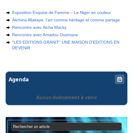
Exposition Exquise de Femme – Le Niger en couleur
Alichina Allakaye, l’art comme héritage et comme partage
Rencontre avec Aicha Macky
Rencontre avec Amadou Ousmane
"LES EDITIONS GRANIT" UNE MAISON D'EDITIONS EN
DEVENIR
Agenda
Aucun évènement à venir