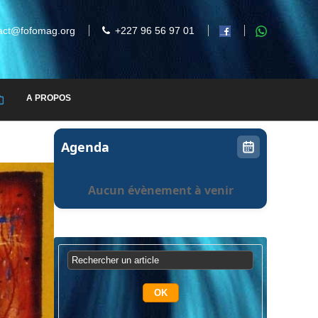
act@fofomag.org
+227 96 56 97 01
A PROPOS
Agenda
Aucun évènement à venir