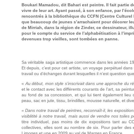
Boukari Mamadou, dit Bahari est peintre. Il fait partie 
vivre de leur art. Ayant passé, à son enfance, par l’éco
rencontrés à la bibliothèque du CCFN (Centre Culturel 
que beaucoup de jeunes s’arrachaient pour décorer l
de Mirriah, dans la région de Zinder, ce dessinateur, ill
pour le compte du service de l’alphabétisation à l’impr
devenues trop vieilles, sont tombées en panne.
Sa véritable saga artistique commence dans les années 1
Et depuis, c’est pour cet artiste, un voyage perpétuel dans 
travail ou d’échanges durant lesquelles il n’est questio
«
Au début, mon style s’inscrivait dans une approche du r
et le contact avec les différents courants de l’art, sa peint
au fond de sa concession, et qui lui tient également lieu d
peau, sac en jute, tissu, brindilles, mousse naturelle, et di
« Dans notre travail de peintres, reconnaît-il, les expositi
visiblitité à notre travail, mais aussi de vendre nos toiles 
titre individuel, pas moins de dix expositions tant au
collectives, elles sont au nombre de six. Pour parler des 
Limoges et une en 2009 au val de Marnes en France.