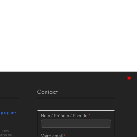
◉
Contact
ographes
Nom / Prénom / Pseudo
*
raphes
tion de
Votre email
*