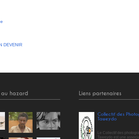
ge
EN DEVENIR
 au hazard
Liens partenaires
Collectif des Phot
Taweydo
Le Collectif des photog
Taweydo est une associa