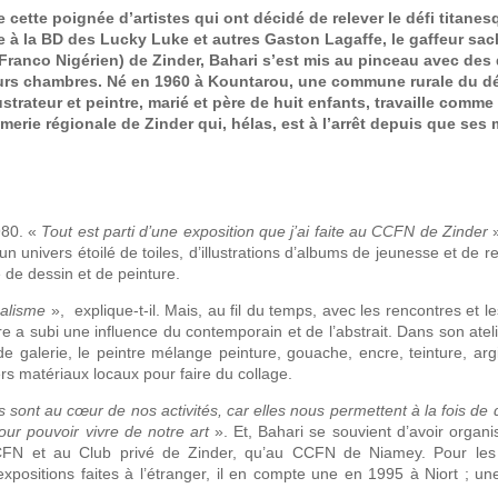
de cette poignée d’artistes qui ont décidé de relever le défi titane
le à la BD des Lucky Luke et autres Gaston Lagaffe, le gaffeur sac
Franco Nigérien) de Zinder, Bahari s’est mis au pinceau avec des
eurs chambres. Né en 1960 à Kountarou, une commune rurale du d
ustrateur et peintre, marié et père de huit enfants, travaille comme 
imerie régionale de Zinder qui, hélas, est à l’arrêt depuis que ses
980. «
Tout est parti d’une exposition que j’ai faite au CCFN de Zinder
»
un univers étoilé de toiles, d’illustrations d’albums de jeunesse et de 
n que de dessin et de peinture.
éalisme
», explique-t-il. Mais, au fil du temps, avec les rencontres et 
ure a subi une influence du contemporain et de l’abstrait. Dans son ateli
e galerie, le peintre mélange peinture, gouache, encre, teinture, argil
vers matériaux locaux pour faire du collage.
ons sont au cœur de nos activités, car elles nous permettent à la fois de
pour pouvoir vivre de notre art
». Et, Bahari se souvient d’avoir organis
 CCFN et au Club privé de Zinder, qu’au CCFN de Niamey. Pour les 
expositions faites à l’étranger, il en compte une en 1995 à Niort ; u