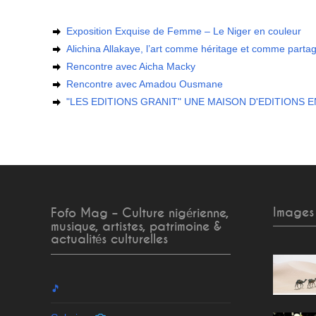
Exposition Exquise de Femme – Le Niger en couleur
Alichina Allakaye, l’art comme héritage et comme parta
Rencontre avec Aicha Macky
Rencontre avec Amadou Ousmane
"LES EDITIONS GRANIT" UNE MAISON D'EDITIONS 
Images
Fofo Mag – Culture nigérienne,
musique, artistes, patrimoine &
actualités culturelles
🎵