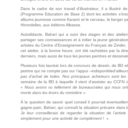
Dans le cadre de son travail d’illustrateur, il a illustr
(Programme Education de Base 2) dont les activités s’insc
albums jeunesse comme Karami et le cerceau, le berger peulh 
Hirondelles, aux éditions Albassa.
Autodidacte, Bahari qui a suivi des stages et des atelie
partager ses connaissances et à initier la jeune génératio
artistes du Centre d’Enseignement du Français de Zinder, un 
cet atelier, à la bonne heure, ont été rachetées par la di
derniers, mais aussi de tous les jeunes peintres et dessinat
Plusieurs fois lauréat lors de concours de dessin, de BD et
peintre qui ne compte pas sur l’appui –indisponibled’ailleur
pas d’achat de toiles. Nos principaux acheteurs sont les 
semaine de la BD à laquelle il vient d’assister au CCFN de 
«
Nous avons vu tellement de bureaucrates qui nous ont 
morte dans les tiroirs du ministère
».
À la question de savoir quel conseil il pourrait éventuell
gagne-pain, Bahari, qui connaît la situation précaire dans l
Je leur conseillerais de regarder la situation de l’artist
simplement pour une activité de complément !
».