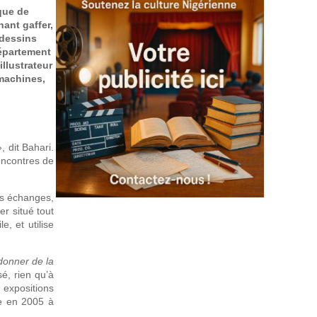
sque de
hant gaffer,
 dessins
épartement
illustrateur
 machines,
, dit Bahari.
rencontres de
les échanges,
er situé tout
e, et utilise
 donner de la
é, rien qu’à
expositions
ne en 2005 à