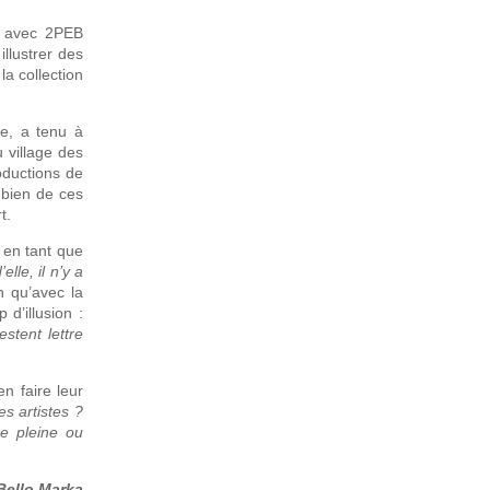
lé avec 2PEB
llustrer des
la collection
se, a tenu à
 village des
roductions de
 bien de ces
t.
e en tant que
elle, il n’y a
n qu’avec la
d’illusion :
stent lettre
n faire leur
s artistes ?
re pleine ou
Bello Marka