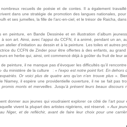
é de nombreux recueils de poésie et de contes. Il a également travail
rivent dans une stratégie de promotion des langues nationales, pour i
et ses jumelles, la fille de l’arc-en-ciel, et le trésor de Raicha, dans 
rs en peinture, en Bande Dessinée et en illustration d’album jeunes
n à son art. Ainsi, avec l’appui du CCFN, il a animé, pendant un an, au
atelier d’initiation au dessin et à la peinture. Les toiles et autres p
rectrice du CCFN de Zinder pour être offertes à des enfants, au grand
eurs en herbe qui, ainsi, ont commencé déjà à goûter du fruit de leur ar
 de peinture, il ne manque pas d’évoquer les difficultés qu’il rencontr
s- du ministère de la culture :
« l’expo est notre point fort. En dehors d’
expatriés. Or voici plus de quatre ans qu’on n’en trouve plus
». Bie
Niamey, il espère une providentielle ouverture, il ne se fait pas trop 
promis monts et merveilles. Jusqu’à présent leurs beaux discours re
ement donner aux jeunes qui voudraient explorer ce côté de l’art pour e
aquelle vivent la plupart des artistes nigériens, est réservé. «
Aux jeune
e au Niger, et de refléchir, avant de faire leur choix pour une carriè