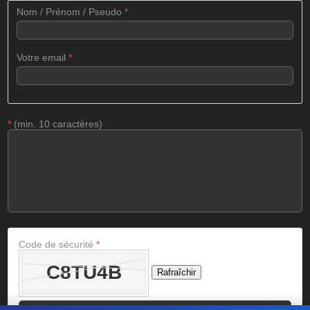
Nom / Prénom / Pseudo
*
Votre email
*
*
(min. 10 caractères)
Code de sécurité
*
Rafraîchir