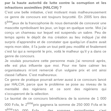
par la haute autorité de lutte contre la corruption et les
infractions assimilées (HALCIA) ?
C’est une belle initiative, c’est motivant mais malheureusement
ce genre de concours est toujours boycotté. En 2005 lors des
ème
5
jeux de la francophonie ils nous demandé de concevoir une
mascotte symbolisant les jeux, un logo en quelque sorte. Moi j’ai
conçu un chameau sur lequel est suspendu un sabre. Peu de
temps après le dépôt de ma création au lieu indiqué j’ai été
surpris d’apprendre et de constater que quelqu’un d’autre avait
repris mon idée, il l’a juste un tout petit peu modifié et finalement
c’est lui qui a remporté le prix, voilà le malheur qu’il y a dans ce
genre de concours.
Je voulais poursuivre cette personne mais j’ai renoncé après,
elle est plus influente que moi. Pour me faire calmer les
organisateurs m’ont remercié d’un vulgaire prix et ont ainsi
classé l’affaire. C’est malheureux.
Ce genre de pratique pourrait arriver aussi à ce concours lancé
par HALCIA, parce que le problème se pose au niveau de la
mentalité des nigériens et ce sont des nigériens qui
s’occuperont de la sélection.
Le lauréat de ce concours bénéficiera de la somme de 1 000
ème
000 Fcfa, le 2
prix gagnera la somme de 250 000 Fcfa et le
ème
3
150 000 Fcfa ; des sommes insignifiantes, c’est