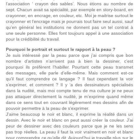
l’association ‘ crayon des sables’. Nous étions au nombre de
sept. Chacun avait sa spécialité, par exemple en story-board, en
crayonner, en encrage, en couleur, etc. Moi je maitrise surtout le
crayonner et l’encrage mais je pourrais tout faire seul aussi, sauf
qu’en général les institutions ne donnent pas un tel contrat à
une seule personne. Elles font toujours appel à une association
pour la crédibilité du travail.
Pourquoi le portrait et surtout le rapport à la peau ?
Je suis intéressé par la peau parce que j’ai compris que bon
nombre d’artistes n’arrivent pas à bien la dessiner, c’est
pourquoi ils préfèrent l’habiller. Pourtant cette peau transmet
des messages, elle parle d’elle-même. Mais comment est-ce
qu’il faut comprendre ce langage ? Il faut cependant la voir
s’exprimer, et comment ? Il y ‘a des dessinateurs spécialisés
dans la nudité, mais moi compte tenu de ma culture je ne peux
pas attaquer directement la nudité, je m’exprime quand même
dans ce sens tout en couvrant légèrement mes dessins afin de
pouvoir permettre à la peau de s’exprimer.
J’aime beaucoup le noir et blanc, il exprime la réalité dans un
dessin. Avec le noir et blanc on peut aussi créer la couleur. J’ai
peur de dessiner avec des couleurs parce que je ne les sens
pas trop réelles. La peau il faut la voir vraiment en noir et blanc
pour comprendre ce qu’elle dit. Aujourd’hui je travaille plus sur le