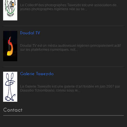
Le Collectif des photographes Taweydo est une association de
jeunes photographes nigériens née au se...
Doudal TV
Doudal TV est un média audiovisuel nigérien principalement actif
sur les plateformes numériques, not...
Galerie Taweydo
La Galerie Taweydo est une galerie d’art fondée en juin 2007 par
Diassibo Tchiombiano, connu sous le...
Contact