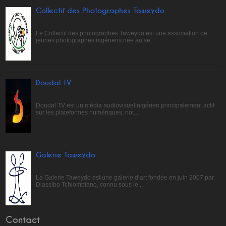
Collectif des Photographes Taweydo
Le Collectif des photographes Taweydo est une association de
jeunes photographes nigériens née au se...
Doudal TV
Doudal TV est un média audiovisuel nigérien principalement actif
sur les plateformes numériques, not...
Galerie Taweydo
La Galerie Taweydo est une galerie d’art fondée en juin 2007 par
Diassibo Tchiombiano, connu sous le...
Contact