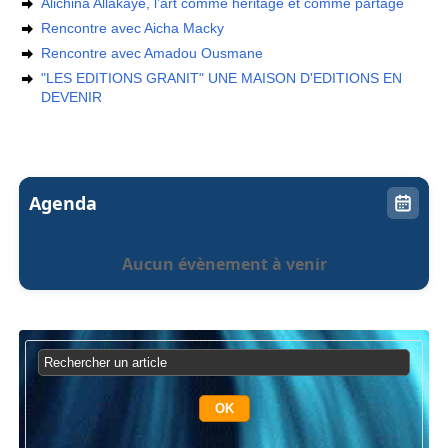
Alichina Allakaye, l’art comme héritage et comme partage
Rencontre avec Aicha Macky
Rencontre avec Amadou Ousmane
"LES EDITIONS GRANIT" UNE MAISON D'EDITIONS EN
DEVENIR
Agenda
Aucun évènement à venir