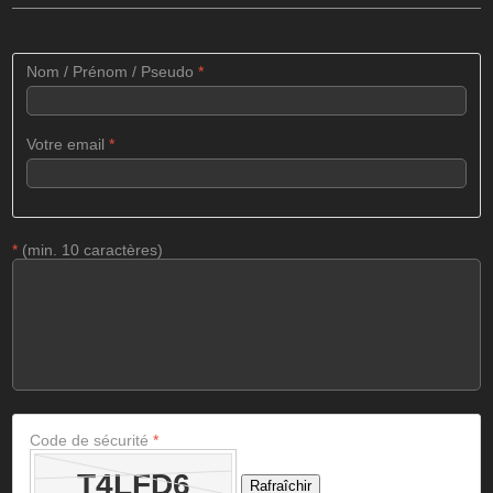
Nom / Prénom / Pseudo
*
Votre email
*
*
(min. 10 caractères)
Code de sécurité
*
Rafraîchir