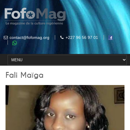
contact@fofomag.org
+227 96 56 97 01
Fali Maïga