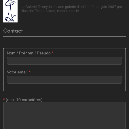
La Galerie Taweydo est une galerie d’art fondée en juin 2007 par
Diassibo Tchiombiano, connu sous le...
Contact
Nom / Prénom / Pseudo
*
Votre email
*
*
(min. 10 caractères)