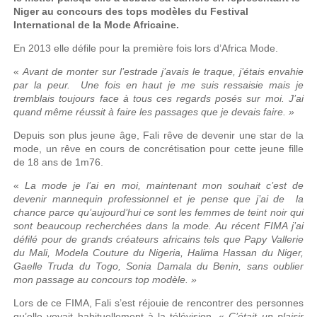
Niger au concours des tops modèles du Festival
International de la Mode Africaine.
En 2013 elle défile pour la première fois lors d’Africa Mode.
«
Avant de monter sur l’estrade j’avais le traque, j’étais envahie
par la peur. Une fois en haut je me suis ressaisie mais je
tremblais toujours face à tous ces regards posés sur moi. J’ai
quand même réussit à faire les passages que je devais faire. »
Depuis son plus jeune âge, Fali rêve de devenir une star de la
mode, un rêve en cours de concrétisation pour cette jeune fille
de 18 ans de 1m76.
«
La mode je l’ai en moi, maintenant mon souhait c’est de
devenir mannequin professionnel et je pense que j’ai de la
chance parce qu’aujourd’hui ce sont les femmes de teint noir qui
sont beaucoup recherchées dans la mode. Au récent FIMA j’ai
défilé pour de grands créateurs africains tels que Papy Vallerie
du Mali, Modela Couture du Nigeria, Halima Hassan du Niger,
Gaelle Truda du Togo, Sonia Damala du Benin, sans oublier
mon passage au concours top modèle. »
Lors de ce FIMA, Fali s’est réjouie de rencontrer des personnes
qu’elle voyait habituellement à la télévision. «
C’était un plaisir