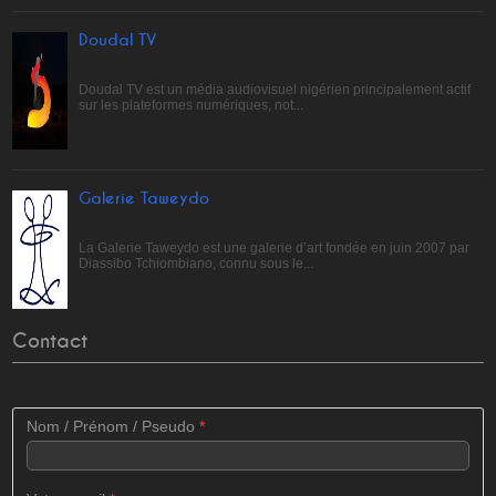
Doudal TV
Doudal TV est un média audiovisuel nigérien principalement actif
sur les plateformes numériques, not...
Galerie Taweydo
La Galerie Taweydo est une galerie d’art fondée en juin 2007 par
Diassibo Tchiombiano, connu sous le...
Contact
Nom / Prénom / Pseudo
*