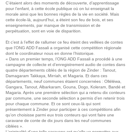
C’étaient alors des moments de découverte, d’apprentissage
pour l’enfant, à cette école publique où on lui enseignait la
morale ainsi que les bonnes règles de la vie en société. Mais
cette école-là, aujourd’hui, a éteint son feu de bois, et ses
enseignements, par manque de transmission et de
perpétuation, sont en voie de disparition.
Et c’est à l’effet de rallumer ce feu éteint des veillées de contes
que l’ONG ADD Fassali a organisé cette compétition régionale
dont le coordinateur nous en donne l’historique.
« Dans un premier temps, l’ONG ADD Fassali a procédé à une
campagne de collecte et d’enregistrement audio de contes dans
quatre départements ciblés de la région de Zinder : Tanout,
Damagaram Takkaya, Mirriah, et Magaria. Et dans ces
départements, neuf communes étaient concernées : Olléléwa,
Gangara, Tanout, Albarkaram, Gouna, Dogo, Koleram, Bandé et
Magaria. Après une première sélection qui a retenu dix conteurs
par commune, une seconde sélection a permis d’en retenir trois
pour chaque commune. Et ce sont ceux-là qui sont
présentement à Zinder pour participer à ces compétitions afin
qu’on choisisse parmi eux trois conteurs qui vont faire une
caravane de conte de dix jours dans les neuf communes
ciblées ».
L’originalité d’une telle caravane est qu’elle va permettre aux