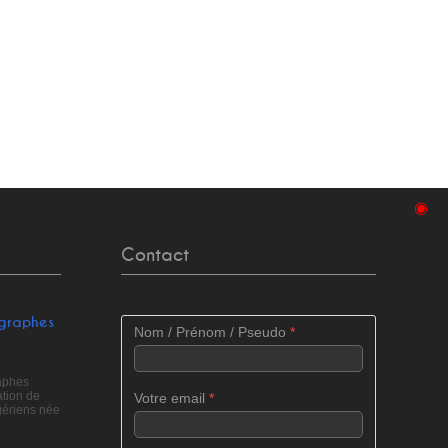
◉
Contact
ographes
Nom / Prénom / Pseudo
*
raphes
tion de
Votre email
*
gériens née