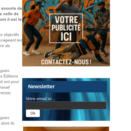
e escorte de
e celle de
t il est le
x objectifs
urageant les
tre de
ngues
s Éditions
it ont pour
Newsletter
ravail
unesse,
Votre email ici...
ngues
dont ils