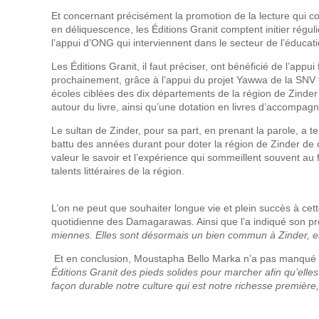
Et concernant précisément la promotion de la lecture qui con
en déliquescence, les Éditions Granit comptent initier régu
l’appui d’ONG qui interviennent dans le secteur de l’éducati
Les Éditions Granit, il faut préciser, ont bénéficié de l’appu
prochainement, grâce à l’appui du projet Yawwa de la SNV fi
écoles ciblées des dix départements de la région de Zinde
autour du livre, ainsi qu’une dotation en livres d’accompagn
Le sultan de Zinder, pour sa part, en prenant la parole, a te
battu des années durant pour doter la région de Zinder de ce
valeur le savoir et l’expérience qui sommeillent souvent au
talents littéraires de la région.
L’on ne peut que souhaiter longue vie et plein succès à cet
quotidienne des Damagarawas. Ainsi que l’a indiqué son p
miennes. Elles sont désormais un bien commun à Zinder, el
Et en conclusion, Moustapha Bello Marka n’a pas manqué d’a
Éditions Granit des pieds solides pour marcher afin qu’elles
façon durable notre culture qui est notre richesse première, 