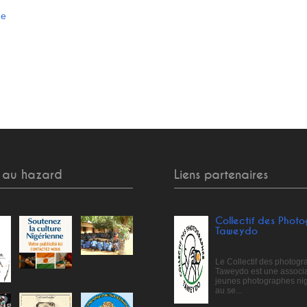
ge
 au hazard
Liens partenaires
Collectif des Phot
Taweydo
Le Collectif des photog
Taweydo est une associa
jeunes photographes ni
au se...