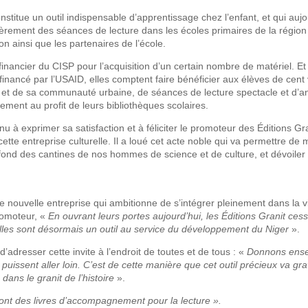
stitue un outil indispensable d’apprentissage chez l’enfant, et qui aujo
lièrement des séances de lecture dans les écoles primaires de la régio
on ainsi que les partenaires de l’école.
i financier du CISP pour l’acquisition d’un certain nombre de matériel. Et
nancé par l’USAID, elles comptent faire bénéficier aux élèves de cent 
r et de sa communauté urbaine, de séances de lecture spectacle et d’a
ement au profit de leurs bibliothèques scolaires.
nu à exprimer sa satisfaction et à féliciter le promoteur des Éditions Gra
tte entreprise culturelle. Il a loué cet acte noble qui va permettre de 
 fond des cantines de nos hommes de science et de culture, et dévoiler
te nouvelle entreprise qui ambitionne de s’intégrer pleinement dans la v
romoteur, «
En ouvrant leurs portes aujourd’hui, les Éditions Granit cess
les sont désormais un outil au service du développement du Niger
».
dresser cette invite à l’endroit de toutes et de tous : «
Donnons ens
 puissent aller loin. C’est de cette manière que cet outil précieux va gr
dans le granit de l’histoire
».
eront des livres d’accompagnement pour la lecture ».