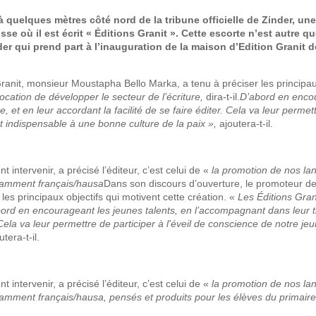
 quelques mètres côté nord de la tribune officielle de Zinder, un
sse où il est écrit « Éditions Granit ». Cette escorte n’est autre qu
qui prend part à l’inauguration de la maison d’Edition Granit don
ranit, monsieur Moustapha Bello Marka, a tenu à préciser les principau
ocation de développer le secteur de l’écriture,
dira-t-il.
D’abord en enco
, et en leur accordant la facilité de se faire éditer. Cela va leur permet
nt indispensable à une bonne culture de la paix »,
ajoutera-t-il.
intervenir, a précisé l’éditeur, c’est celui de «
la
promotion de nos la
notamment français/hausa
Dans son discours d’ouverture, le promoteur de
es principaux objectifs qui motivent cette création. «
L
es Éditions Gran
ord en encourageant les jeunes talents, en l’accompagnant dans leur t
r. Cela va leur permettre de participer à l'éveil de conscience de notre je
utera-t-il.
intervenir, a précisé l’éditeur, c’est celui de «
la
promotion de nos la
otamment français/hausa, pensés et produits pour les élèves du primaire 