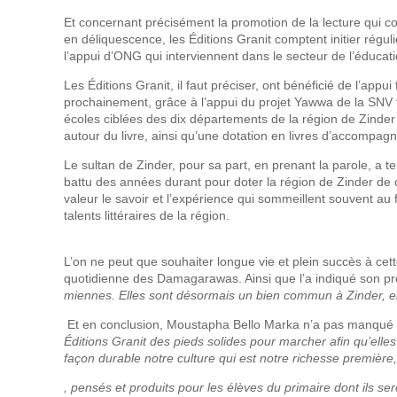
Et concernant précisément la promotion de la lecture qui con
en déliquescence, les Éditions Granit comptent initier régu
l’appui d’ONG qui interviennent dans le secteur de l’éducati
Les Éditions Granit, il faut préciser, ont bénéficié de l’appu
prochainement, grâce à l’appui du projet Yawwa de la SNV fi
écoles ciblées des dix départements de la région de Zinde
autour du livre, ainsi qu’une dotation en livres d’accompagn
Le sultan de Zinder, pour sa part, en prenant la parole, a te
battu des années durant pour doter la région de Zinder de ce
valeur le savoir et l’expérience qui sommeillent souvent au
talents littéraires de la région.
L’on ne peut que souhaiter longue vie et plein succès à cet
quotidienne des Damagarawas. Ainsi que l’a indiqué son p
miennes. Elles sont désormais un bien commun à Zinder, el
Et en conclusion, Moustapha Bello Marka n’a pas manqué d’a
Éditions Granit des pieds solides pour marcher afin qu’elles
façon durable notre culture qui est notre richesse première, 
, pensés et produits pour les élèves du primaire dont ils s