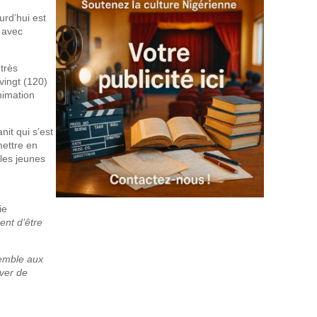
urd’hui est
n avec
 très
vingt (120)
nimation
nit qui s’est
mettre en
 les jeunes
ie
ent d’être
emble aux
aver de