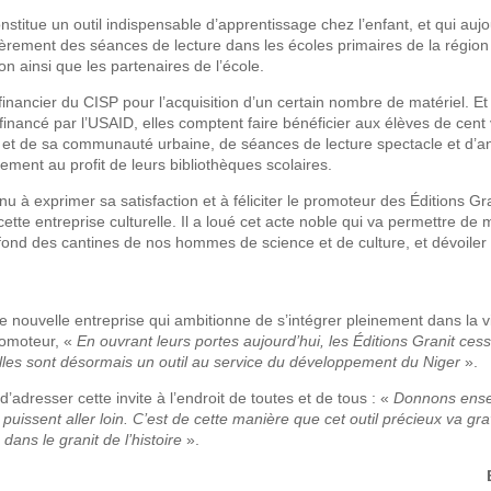
stitue un outil indispensable d’apprentissage chez l’enfant, et qui aujo
lièrement des séances de lecture dans les écoles primaires de la régio
on ainsi que les partenaires de l’école.
i financier du CISP pour l’acquisition d’un certain nombre de matériel. Et
nancé par l’USAID, elles comptent faire bénéficier aux élèves de cent 
r et de sa communauté urbaine, de séances de lecture spectacle et d’a
ement au profit de leurs bibliothèques scolaires.
nu à exprimer sa satisfaction et à féliciter le promoteur des Éditions Gra
tte entreprise culturelle. Il a loué cet acte noble qui va permettre de 
 fond des cantines de nos hommes de science et de culture, et dévoiler
te nouvelle entreprise qui ambitionne de s’intégrer pleinement dans la v
romoteur, «
En ouvrant leurs portes aujourd’hui, les Éditions Granit cess
les sont désormais un outil au service du développement du Niger
».
dresser cette invite à l’endroit de toutes et de tous : «
Donnons ens
 puissent aller loin. C’est de cette manière que cet outil précieux va gr
dans le granit de l’histoire
».