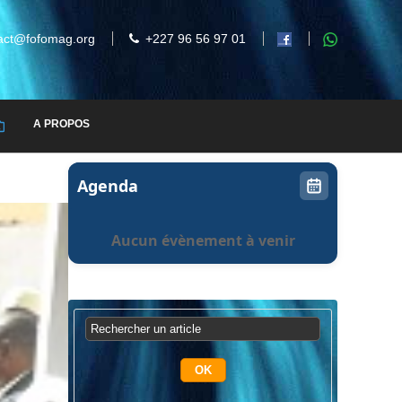
act@fofomag.org
+227 96 56 97 01
A PROPOS
Agenda
Aucun évènement à venir