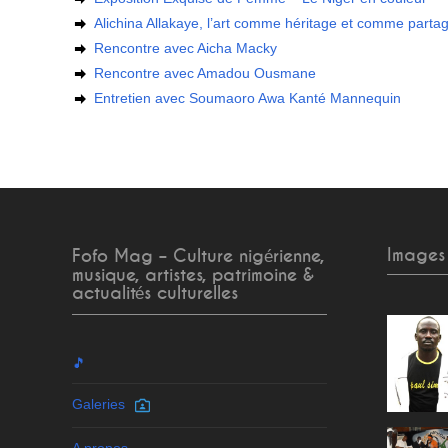
Alichina Allakaye, l’art comme héritage et comme parta
Rencontre avec Aicha Macky
Rencontre avec Amadou Ousmane
Entretien avec Soumaoro Awa Kanté Mannequin
Images
Fofo Mag – Culture nigérienne,
musique, artistes, patrimoine &
actualités culturelles
🎵
Galeries