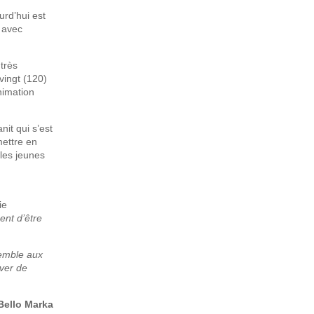
urd’hui est
n avec
 très
vingt (120)
nimation
nit qui s’est
mettre en
 les jeunes
ie
ent d’être
emble aux
aver de
Bello Marka