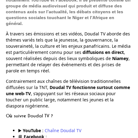
notamment YouTube et Facebook. Il se présente comme un
groupe de média audiovisuel qui produit et diffuse des
contenus axés sur l’actualité, les débats citoyens et les
questions sociales touchant le Niger et l’Afrique en
général.
À travers ses émissions et ses vidéos, Doudal TV aborde des
thèmes variés tels que la jeunesse, la gouvernance, la
souveraineté, la culture et les enjeux panafricains. Le média
est particulièrement connu pour ses
diffusions en direct
,
souvent réalisées depuis des lieux symboliques de
Niamey
,
permettant de relayer des événements et des prises de
parole en temps réel.
Contrairement aux chaînes de télévision traditionnelles
diffusées sur la TNT,
Doudal TV fonctionne surtout comme
une web‑TV
, s’appuyant sur les réseaux sociaux pour
toucher un public large, notamment les jeunes et la
diaspora nigérienne.
Où suivre Doudal TV ?
▶️
YouTube
:
Chaîne Doudal TV
📘
Facebook
: