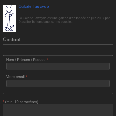
Galerie Taweydo
La Galerie Taweydo est une galerie d’art fondée en juin 2007 par
Diassibo Tchiombiano, connu sous le...
Contact
Nom / Prénom / Pseudo
*
Votre email
*
*
(min. 10 caractères)