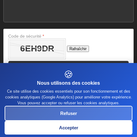
Code de sécurité
*
Rafraîchir
🍪
Nous utilisons des cookies
Ce site utilise des cookies essentiels pour son fonctionnement et des
cookies analytiques (Google Analytics) pour améliorer votre expérience.
Vous pouvez accepter ou refuser les cookies analytiques.
Refuser
Copyright © 2026 - All Rights Reserved -
Fofo Mag – Culture nigérienne,
musique, artistes, patrimoine & actualités culturelles
Accepter
Template & Web design by
PlaneteAfrique
.com